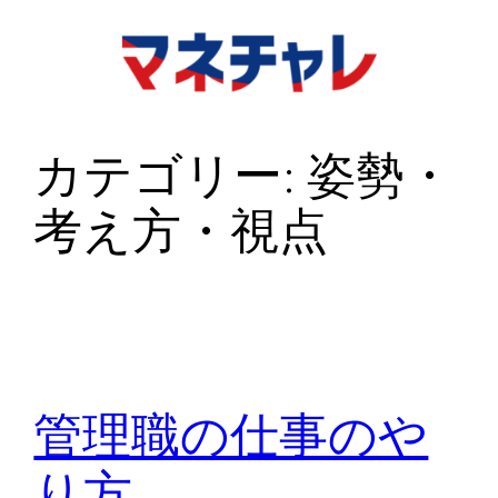
内
容
を
ス
キ
カテゴリー:
姿勢・
ッ
考え方・視点
プ
管理職の仕事のや
り方