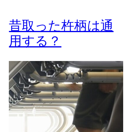
昔取った杵柄は通
用する？