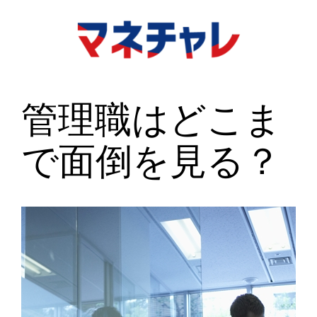
内
容
を
ス
キ
管理職はどこま
ッ
プ
で面倒を見る？