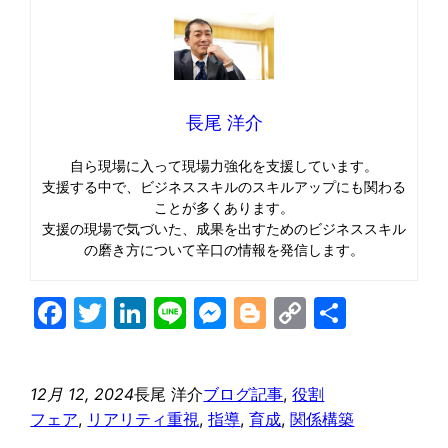
長尾 洋介
自ら現場に入って現場力強化を支援しています。
支援する中で、ビジネススキルのスキルアップにも関わる
ことが多くあります。
支援の現場で気づいた、成果を出すためのビジネススキル
の磨き方について辛口の情報を発信します。
Facebook
Twitter
LinkedIn
Line
Messenger
Blogger
Copy
共
Link
有
12月 12, 2024
長尾 洋介
ブログ記事
, 
役割
フェア
, 
リアリティ重視
, 
指導
, 
育成
, 
関係構築